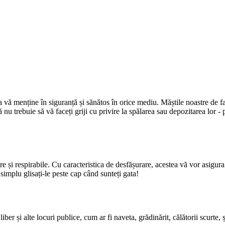
vă menține în siguranță și sănătos în orice mediu. Măștile noastre de față
 nu trebuie să vă faceți griji cu privire la spălarea sau depozitarea lor - 
e și respirabile. Cu caracteristica de desfășurare, acestea vă vor asigur
simplu glisați-le peste cap când sunteți gata!
ber și alte locuri publice, cum ar fi naveta, grădinărit, călătorii scurte, șo