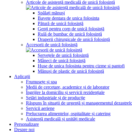
Articole de asistență medicală de unică folosință
Spălați mănuși
Bavete dentara de unica folosinta
Pătură de unică folosință
Genți pentru corp de unică folosință
Rulă de bumbac de unică folosință
Draperii chirurgicale de unică folosință
Accesorii de unică folosință
Șervețele de unică folosință
Mâneci de unică folosință
Huse de unica folosinta pentru cizme si pantofi
Mănuși de plastic de unică folosință
Aplicații
Frumusețe și spa
Medii de cercetare, academice și de laborator
Îngrijire la domiciliu și servicii rezidențiale
Setări industriale și de producție
Răspuns în situații de urgență și managementul dezastrel
Servicii aeriene
Prelucrarea alimentelor, ospitalitate și catering
Asistență medicală și unități medicale
Personalizare
Despre noi