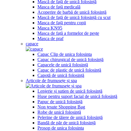
Mască de față de unică folosință
Masca de față medicală
Acoperire de barbă de unică folosință
Mască de față de unică folosință cu scut
Masca de față pentru copii
Masca KN95
Masca de față a formelor de pește
Masca de praf
capace
Capac Clip de unica folosinta
Capac chirurgical de unică folosință
Capacele de unică folosință
Capac de plastic de unică folosință
Capotă de unică folosință
Articole de frumusețe și spa
Lenjerie și sutien de unică folosință
Huse pentru suport facial de unică folosință
Papuc de unică folosință
Non țesute Shopping Bag
Robe de unică folosință
Pelerine de tăiere de unică folosință
Bandă de păr de unică folosință
Prosop de unica folosinta