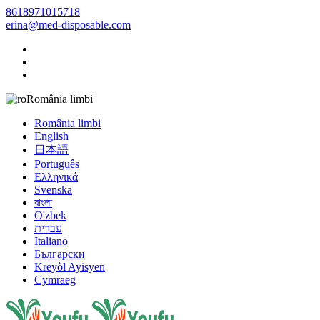
8618971015718
erina@med-disposable.com
România limbi
România limbi
English
日本語
Português
Ελληνικά
Svenska
বাংলা
O'zbek
עברית
Italiano
Български
Kreyòl Ayisyen
Cymraeg