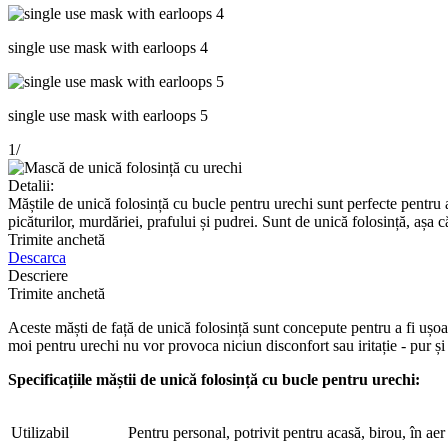
single use mask with earloops 4
single use mask with earloops 5
1
/
Detalii:
Măștile de unică folosință cu bucle pentru urechi sunt perfecte pentru a 
picăturilor, murdăriei, prafului și pudrei. Sunt de unică folosință, așa că
Trimite anchetă
Descarca
Descriere
Trimite anchetă
Aceste măști de față de unică folosință sunt concepute pentru a fi ușoar
moi pentru urechi nu vor provoca niciun disconfort sau iritație - pur și 
Specificațiile măștii de unică folosință cu bucle pentru urechi:
Utilizabil
Pentru personal, potrivit pentru acasă, birou, în aer li