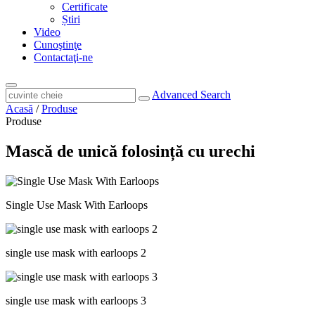
Certificate
Știri
Video
Cunoştinţe
Contactaţi-ne
Advanced Search
Acasă
/
Produse
Produse
Mască de unică folosință cu urechi
Single Use Mask With Earloops
single use mask with earloops 2
single use mask with earloops 3