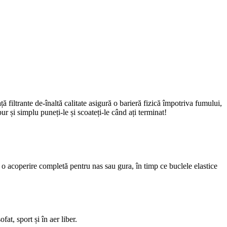
 filtrante de-înaltă calitate asigură o barieră fizică împotriva fumului,
pur și simplu puneți-le și scoateți-le când ați terminat!
a o acoperire completă pentru nas sau gura, în timp ce buclele elastice
fat, sport și în aer liber.