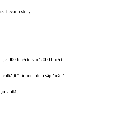
a fiecărui strat;
ară, 2.000 buc/ctn sau 5.000 buc/ctn
ea calității în termen de o săptămână
gociabilă;