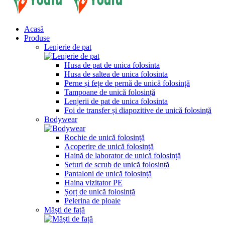
Acasă
Produse
Lenjerie de pat
Husa de pat de unica folosinta
Husa de saltea de unica folosinta
Perne și fețe de pernă de unică folosință
Tampoane de unică folosință
Lenjerii de pat de unica folosinta
Foi de transfer și diapozitive de unică folosință
Bodywear
Rochie de unică folosință
Acoperire de unică folosință
Haină de laborator de unică folosință
Seturi de scrub de unică folosință
Pantaloni de unică folosință
Haina vizitator PE
Șorț de unică folosință
Pelerina de ploaie
Măști de față